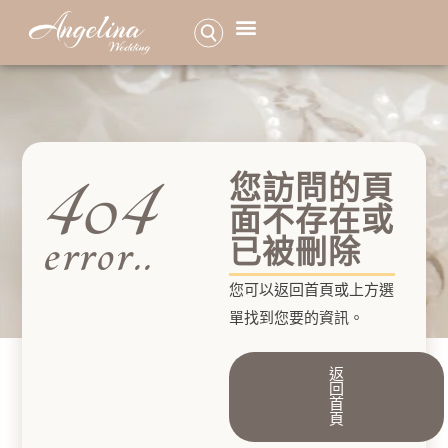
品牌介紹
服務項目
最新活動特惠
婚紗照作品
高級訂製手工婚紗
預約諮詢
404
您訪問的頁
面不存在或
error..
已被刪除
您可以返回首頁或上方選
單找到您要的資訊。
返
回
首
頁