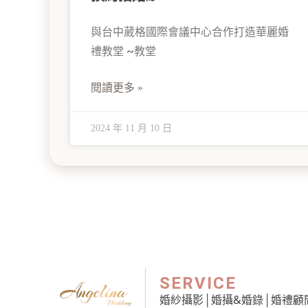
與台中葳格國際會議中心合作打造華麗婚
禮教堂 ~教堂
閱讀更多 »
2024 年 11 月 10 日
SERVICE
婚紗攝影
│
婚攝&婚錄
│
婚禮顧