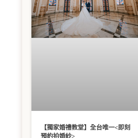
【獨家婚禮教堂】全台唯一<即刻
預約拍婚紗>