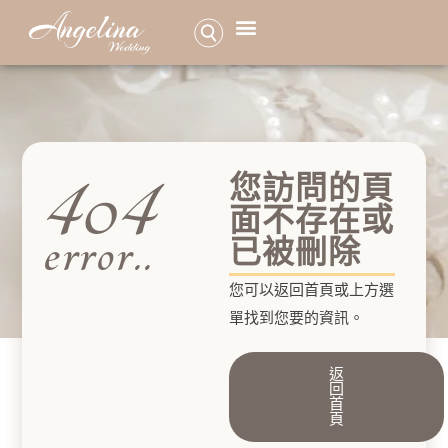
品牌介紹
服務項目
最新活動特惠
婚紗照作品
高級訂製手工婚紗
預約諮詢
404
您訪問的頁
面不存在或
error..
已被刪除
您可以返回首頁或上方選
單找到您要的資訊。
返
回
首
頁