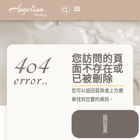
品牌介紹
服務項目
最新活動特惠
婚紗照作品
高級訂製手工婚紗
預約諮詢
404
您訪問的頁
面不存在或
error..
已被刪除
您可以返回首頁或上方選
單找到您要的資訊。
返
回
首
頁