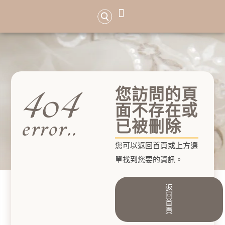
品牌介紹
服務項目
最新活動特惠
婚紗照作品
高級訂製手工婚紗
預約諮詢
404
您訪問的頁
面不存在或
error..
已被刪除
您可以返回首頁或上方選
單找到您要的資訊。
返
回
首
頁